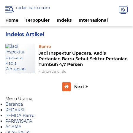
radar-barru.com
Home
Terpopuler
Indeks
Internasional
Home
Currently Browsing: Barrru
Barrru
Jadi Inspektur Upacara, Kadis
Pertanian Barru Sebut Sektor Pertanian
Tumbuh 4,7 Persen
4 tahun yang lalu
Next
Menu Utama
Beranda
REDAKSI
PEMDA Barru
PARIWISATA
AGAMA
OLAHRAGA