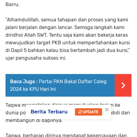
Barru.
“Alhamdulillah, semua tahapan dan proses yang kami
jalani berjalan dengan lancar. Semoga langkah kami
diridhoi Allah SWT. Tentu saja kami akan bekerja keras
mewujudkan target PKB untuk mempertahankan kursi
di Dapil 5 bahkan kalau bisa bertambah jadi dua kursi,”
ujar pengusaha sukses ini.
Baca Juga :
Partai PAN Bakal Daftar Caleg
2024 ke KPU Hari Ini
Taqwa mengatakan dirinya memutuskan terjun ke
×
Berita Terbaru
UPDATE
dunia politik semata-mata karena ingin mengabdi dan
membangun di dapilnya.
Taqwa, berharap dirinya mendapat kepercayaan dan