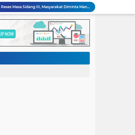
DPRD Luwu Timur Gelar Reses Masa Sidang III, Masyarakat Diminta Manfaatkan Kesempatan Sampaikan Aspirasi
Kapolres Barru Pimpin Sertijab Sejumlah Pejabat Utama dan Kapolsek Jajaran, Perkuat Kinerja Organisasi
Bupati Andi Ina, Tegaskan Komitmennya Menjaga Identitas Budaya Bangsa
Film Agensi Rumah Tangga Siap Mengocok Perut Penonton dengan Humor yang Tidak Terduga
Pemkot Makassar Pastikan PSEL Tetap Berjalan, Penetapan Lokasi Masih Dibahas
Bupati Andi Ina, Apresiasi Dedikasi Para Taruna Akmil Mendampingi Siswa SRT 1
Bupati Andi Ina, Terima Audensi IOF Sulsel,Terkait Kegiatan Bhayangkara Off Road Peduli Seri V
Bupati Andi Ina, Melepas Kontingen Kwartir Cabang Gerakan Pramuka Barru
Bupati Andi Ina, Apresiasi Pembentukan Tim Pengawasan Penggunaan Bahasa Indonesia
Polda Sulsel Mutasi Sejumlah Pejabat Polres Barru, Wujud Penyegaran Organisasi dan Penguatan Pelayanan Presisi